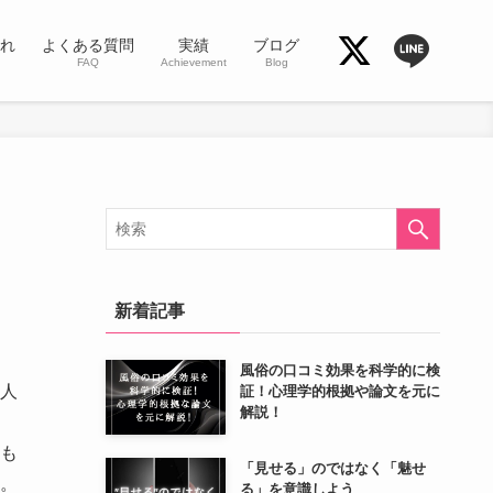
れ
よくある質問
実績
ブログ
FAQ
Achievement
Blog
新着記事
風俗の口コミ効果を科学的に検
人
証！心理学的根拠や論文を元に
解説！
も
「見せる」のではなく「魅せ
。
る」を意識しよう